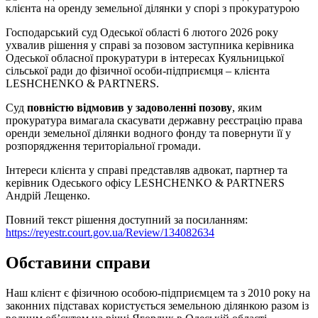
Господарський суд Одеської області 6 лютого 2026 року
ухвалив рішення у справі за позовом заступника керівника
Одеської обласної прокуратури в інтересах Куяльницької
сільської ради до фізичної особи-підприємця – клієнта
LESHCHENKO & PARTNERS.
Суд
повністю відмовив у задоволенні позову
, яким
прокуратура вимагала скасувати державну реєстрацію права
оренди земельної ділянки водного фонду та повернути її у
розпорядження територіальної громади.
Інтереси клієнта у справі представляв адвокат, партнер та
керівник Одеського офісу LESHCHENKO & PARTNERS
Андрій Лещенко.
Повний текст рішення доступний за посиланням:
https://reyestr.court.gov.ua/Review/134082634
Обставини справи
Наш клієнт є фізичною особою-підприємцем та з 2010 року на
законних підставах користується земельною ділянкою разом із