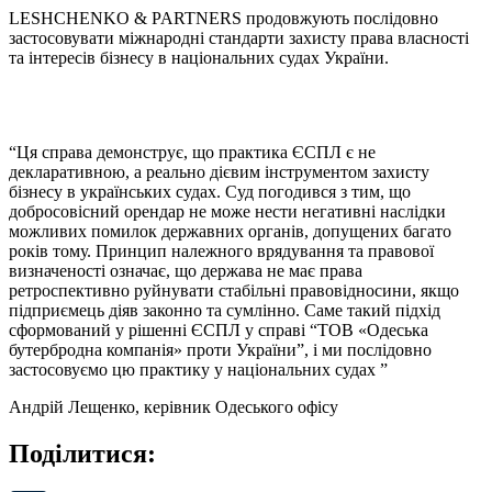
LESHCHENKO & PARTNERS продовжують послідовно
застосовувати міжнародні стандарти захисту права власності
та інтересів бізнесу в національних судах України.
“Ця справа демонструє, що практика ЄСПЛ є не
декларативною, а реально дієвим інструментом захисту
бізнесу в українських судах. Суд погодився з тим, що
добросовісний орендар не може нести негативні наслідки
можливих помилок державних органів, допущених багато
років тому. Принцип належного врядування та правової
визначеності означає, що держава не має права
ретроспективно руйнувати стабільні правовідносини, якщо
підприємець діяв законно та сумлінно. Саме такий підхід
сформований у рішенні ЄСПЛ у справі “ТОВ «Одеська
бутербродна компанія» проти України”, і ми послідовно
застосовуємо цю практику у національних судах ”
Андрій Лещенко, керівник Одеського офісу
Поділитися: