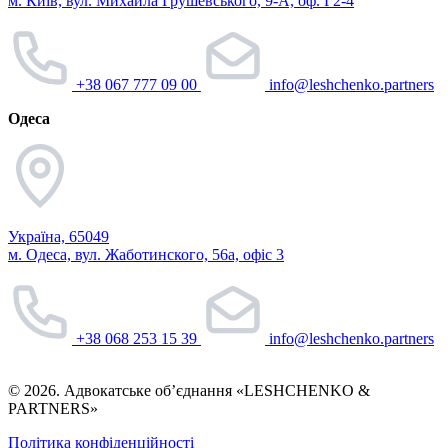
м. Київ, вул. Михайла Грушевського, 9-А, оф. Г2-4
+38 067 777 09 00
info@leshchenko.partners
Одеса
Україна, 65049
м. Одеса, вул. Жаботинского, 56а, офіс 3
+38 068 253 15 39
info@leshchenko.partners
© 2026. Адвокатське об’єднання «LESHCHENKO &
PARTNERS»
Політика конфіденційності