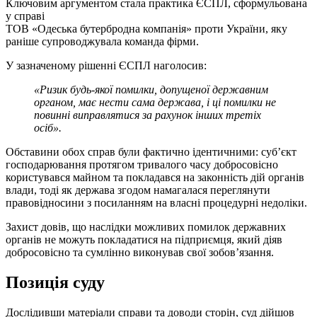
Ключовим аргументом стала практика ЄСПЛ, сформульована
у справі
ТОВ «Одеська бутербродна компанія» проти України, яку
раніше супроводжувала команда фірми.
У зазначеному рішенні ЄСПЛ наголосив:
«Ризик будь-якої помилки, допущеної державним
органом, має нести сама держава, і ці помилки не
повинні виправлятися за рахунок інших третіх
осіб».
Обставини обох справ були фактично ідентичними: суб’єкт
господарювання протягом тривалого часу добросовісно
користувався майном та покладався на законність дій органів
влади, тоді як держава згодом намагалася переглянути
правовідносини з посиланням на власні процедурні недоліки.
Захист довів, що наслідки можливих помилок державних
органів не можуть покладатися на підприємця, який діяв
добросовісно та сумлінно виконував свої зобов’язання.
Позиція суду
Дослідивши матеріали справи та доводи сторін, суд дійшов