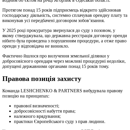
водним об’єктом на річці Ягорлик в Одеській області.
Протягом понад 15 років підприємець відкрито здійснював
господарську діяльність, системно сплачував орендну плату та
виконував усі передбачені договором зобов’язання.
У 2025 році прокуратура звернулася до суду з позовом, у
якому стверджувала, що державна реєстрація договору оренди
нібито була проведена з порушенням процедури, а отже право
оренди у відповідача не виникло.
Фактично йшлося про вилучення земельної ділянки у
добросовісного орендаря через можливі процедурні недоліки,
допущені державними органами понад 15 років тому.
Правова позиція захисту
Команда LESHCHENKO & PARTNERS вибудувала правову
позицію на принципах:
правової визначеності;
добросовісності набуття права;
належного врядування;
практики Європейського суду з прав людини.