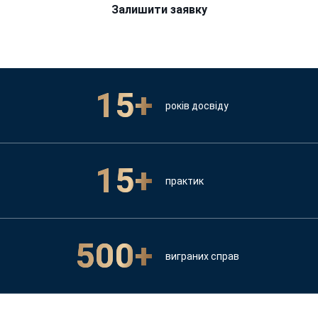
Залишити заявку
15+
років досвіду
15+
практик
500+
виграних справ