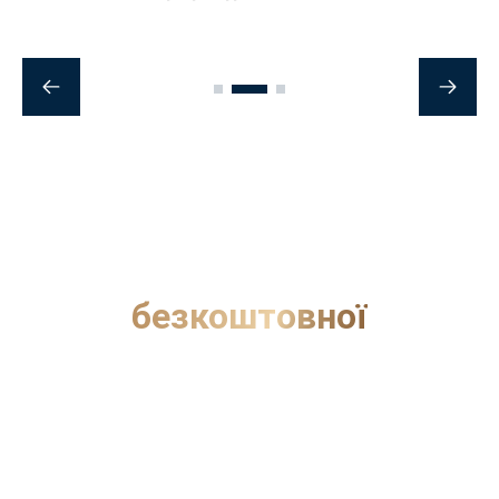
Почнемо з
безкоштовної
консультації?
Отримайте професійну оцінку вашої ситуації та
дізнайтеся можливі шляхи вирішення