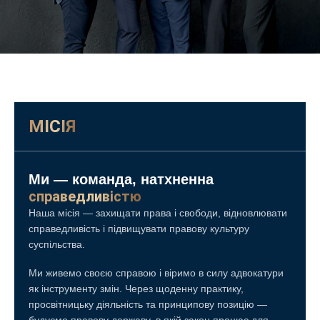
МІСІЯ
Ми — команда, натхненна
справедливістю
Наша місія — захищати права і свободи, відновлювати
справедливість і підвищувати правову культуру
суспільства.
Ми живемо своєю справою і віримо в силу адвокатури
як інструменту змін. Через щоденну практику,
просвітницьку діяльність та принципову позицію —
будуємо правову державу, в якій закон працює для