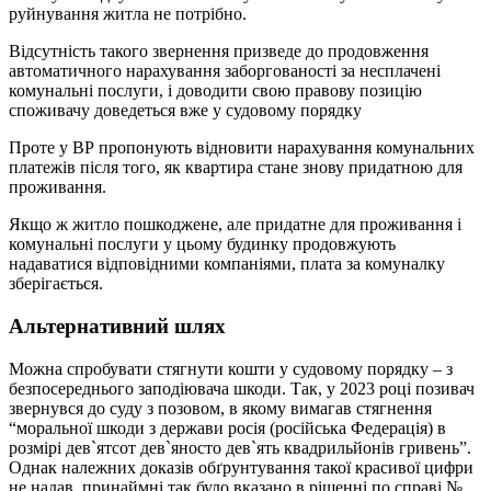
руйнування житла не потрібно.
Відсутність такого звернення призведе до продовження
автоматичного нарахування заборгованості за несплачені
комунальні послуги, і доводити свою правову позицію
споживачу доведеться вже у судовому порядку
Проте у ВР пропонують відновити нарахування комунальних
платежів після того, як квартира стане знову придатною для
проживання.
Якщо ж житло пошкоджене, але придатне для проживання і
комунальні послуги у цьому будинку продовжують
надаватися відповідними компаніями, плата за комуналку
зберігається.
Альтернативний шлях
Можна спробувати стягнути кошти у судовому порядку – з
безпосереднього заподіювача шкоди. Так, у 2023 році позивач
звернувся до суду з позовом, в якому вимагав стягнення
“моральної шкоди з держави росія (російська Федерація) в
розмірі дев`ятсот дев`яносто дев`ять квадрильйонів гривень”.
Однак належних доказів обґрунтування такої красивої цифри
не надав, принаймні так було вказано в рішенні по справі №