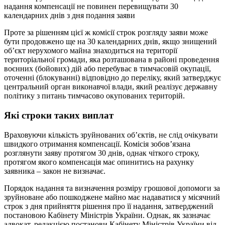
надання компенсації не повинен перевищувати 30
календарних днів з дня подання заяви
Проте за рішенням цієї ж комісії строк розгляду заяви може
бути продовжено ще на 30 календарних днів, якщо знищений
об’єкт нерухомого майна знаходиться на території
територіальної громади, яка розташована в районі проведення
воєнних (бойових) дій або перебуває в тимчасовій окупації,
оточенні (блокуванні) відповідно до переліку, який затверджує
центральний орган виконавчої влади, який реалізує державну
політику з питань тимчасово окупованих територій.
Які строки таких виплат
Враховуючи кількість зруйнованих об’єктів, не слід очікувати
швидкого отримання компенсації. Комісія зобов’язана
розглянути заяву протягом 30 днів, однак чіткого строку,
протягом якого компенсація має опинитись на рахунку
заявника – закон не визначає.
Порядок надання та визначення розміру грошової допомоги за
зруйноване або пошкоджене майно має надаватися у місячний
строк з дня прийняття рішення про її надання, затверджений
постановою Кабінету Міністрів України. Однак, як зазначає
адвокат, редакцією постанови Кабінету Міністрів України від