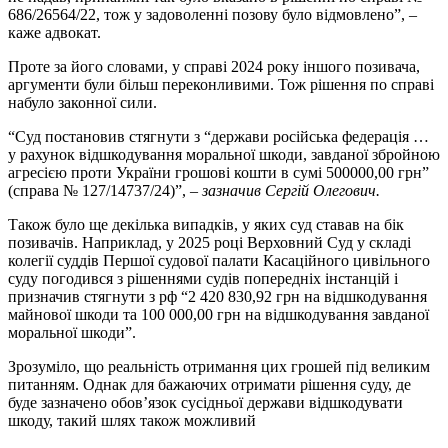
686/26564/22, тож у задоволенні позову було відмовлено”, –
каже адвокат.
Проте за його словами, у справі 2024 року іншого позивача,
аргументи були більш переконливими. Тож рішення по справі
набуло законної сили.
“Суд постановив стягнути з “держави російська федерація …
у рахунок відшкодування моральної шкоди, завданої збройною
агресією проти України грошові кошти в сумі 500000,00 грн”
(справа № 127/14737/24)”,
– зазначив Сергій Олегович.
Також було ще декілька випадків, у яких суд ставав на бік
позивачів. Наприклад, у 2025 році Верховний Суд у складі
колегії суддів Першої судової палати Касаційного цивільного
суду погодився з рішеннями судів попередніх інстанцій і
призначив стягнути з рф “2 420 830,92 грн на відшкодування
майнової шкоди та 100 000,00 грн на відшкодування завданої
моральної шкоди”.
Зрозуміло, що реальність отримання цих грошей під великим
питанням. Однак для бажаючих отримати рішення суду, де
буде зазначено обов’язок сусідньої держави відшкодувати
шкоду, такий шлях також можливий