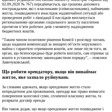
02.09.2020 № 767) передбачається, що грошова допомога
постраждалим, які є власниками (співвласниками), наймачами
житла, пошкодженого внаслідок надзвичайної ситуації або
проведення робіт з ліквідації її наслідків виплачується
регіональними органами соціального захисту населення
протягом п’яти робочих днів з моменту надходження
бюджетних коштів.
“Таким чином позитивне рішення Комісії з розгляду питань
щодо надання компенсації за знищені об’єкти нерухомого
майна є гарантією отримання коштів, але лише після того, як
орган, що безпосередньо буде робити виплати, сам отримає ці
кошти в установленому законодавством порядку”, – пояснює
Заянчуковський.
Що робити орендатору, якщо він винаймає
житло, яке зазнало руйнувань
За словами адвоката, якщо орендоване житло стало
непридатним для проживання, орендар має право вимагати
повернення залогової суми, сплаченої власнику житла, та
розірвати договір оренди
Він також додав, що якщо орендоване житло пошкоджене і