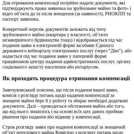
Для отримання компенсації потрібно надати документи, які
підтверджують права заявника на зруйноване майно та фото- і
відео об’єкта до та після знищення (за наявності), РНОКПП та
паспорт заявника.
Конкретний перелік документів залежить від типу
зруйнованого майна (квартира у власності, об’єкти
незавершеного будівництва тощо) і відображається під час
подання заяви в електронній формі засобами Єдиного
державного вебпорталу електронних послуг (через “Дію”), або
надається під час подання заяви у паперовій формі
працівником центру надання адміністративних послуг, органу
соціального захисту населення або нотаріусом.
Як проходить процедура отримання компенсації
Заянчуковський пояснив, що після подання вашої заяви,
комісія з розгляду питань щодо надання компенсації за
знищене майно бере її у роботу та збирає необхідні додаткові
документи. Далі – проводиться обстеження майна або того,
що від нього лишилось і на основі всіх цих даних приймає
рішення про надання або відмову у компенсації.
Строк розгляду заяви про надання компенсації за знищений
об’єкт нерухомого майна Комісією з розгляду питань щодо