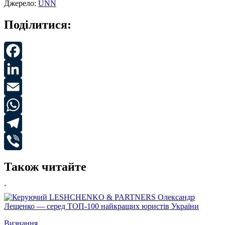
Джерело:
UNN
Поділитися:
Facebook
LinkedIn
Email
WhatsApp
Telegram
Viber
Також читайте
`
`
Визнання
У