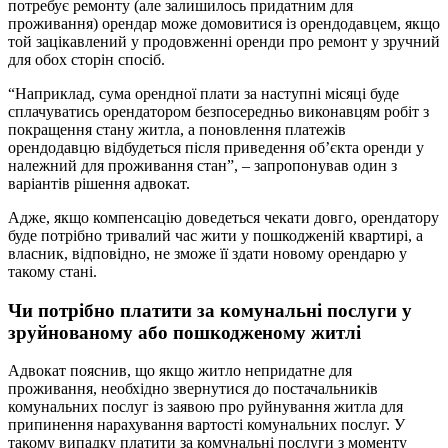
потребує ремонту (але залишилось придатним для
проживання) орендар може домовитися із орендодавцем, якщо
той зацікавлений у продовженні оренди про ремонт у зручний
для обох сторін спосіб.
“Наприклад, сума орендної плати за наступні місяці буде
сплачуватись орендатором безпосередньо виконавцям робіт з
покращення стану житла, а поновлення платежів
орендодавцю відбудеться після приведення об’єкта оренди у
належний для проживання стан”,
–
запропонував один з
варіантів рішення адвокат.
Адже, якщо компенсацію доведеться чекати довго, орендатору
буде потрібно тривалий час жити у пошкодженій квартирі, а
власник, відповідно, не зможе її здати новому орендарю у
такому стані.
Чи потрібно платити за комунальні послуги у
зруйнованому або пошкодженому житлі
Адвокат пояснив, що якщо житло непридатне для
проживання, необхідно звернутися до постачальників
комунальних послуг із заявою про руйнування житла для
припинення нарахування вартості комунальних послуг. У
такому випадку платити за комунальні послуги з моменту