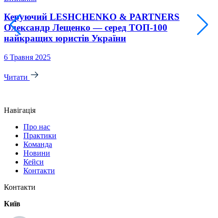
Керуючий LESHCHENKO & PARTNERS
Олександр Лещенко — серед ТОП-100
найкращих юристів України
6 Травня 2025
6
Читати
Навігація
Про нас
Практики
Команда
Новини
Кейси
Контакти
Контакти
Київ