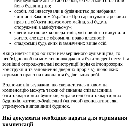
недобудоване житло або особи, які частково оплатили
його будівництво;
особи, які інвестували в будівництво до набрання
чинності Законом України «Про гарантування речових
прав на об’єкти нерухомого майна, які будуть
споруджені в майбутньому»;
члени житлових кооперативів, які повністю викупили
житло, але ще не оформили право власності;
спадкоємці будь-яких із зазначених вище осіб.
Якщо йдеться про об’єкти незавершеного будівництва, то
необхідно щоб на момент пошкодження були зведені несучі та
зовнішні огороджувальні конструкції (крім світлопрозорих
конструкцій та заповнення дверних прорізів), щодо яких
отримано право на виконання будівельних робіт.
Водночас він зауважив, що скористатись правом на
компенсацію можуть також об’єднання співвласників
багатоквартирних будинків, управителі багатоквартирних
будинків, житлово-будівельні (житлові) кооперативи, які
утримують відповідний будинок.
Які документи необхідно надати для отримання
компенсації