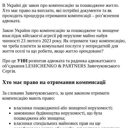
В Україні діє закон про компенсацію за пошкоджене житло.
Хто має право на виплати, які потрібні документи та як
проходить процедура отримання компенсації – роз’яснення
адвоката.
Закон України про компенсацію за пошкоджене та знищене
внаслідок військогої агресії рф нерухоме майно набув
чинності 23 лютого 2023 року. Як отримати таку компенсацію,
чи треба платити за комунальні послуги у непридатній для
життя оселі та що робити, якщо житло орендоване?
Про це
УНН
розпитав адвоката та радника адвокатського
обʼєднання LESHCHENKO & PARTNERS Заянчуковського
Сергія.
Хто має право на отримання компенсації
За словами Заянчуковського, за цим законом отримати
компенсацію мають право:
власники пошкодженої або знищеної нерухомості;
замовники будівництва нерухомості, що була
пошкоджена або знищена;
власники спеціальних майнових прав на ще