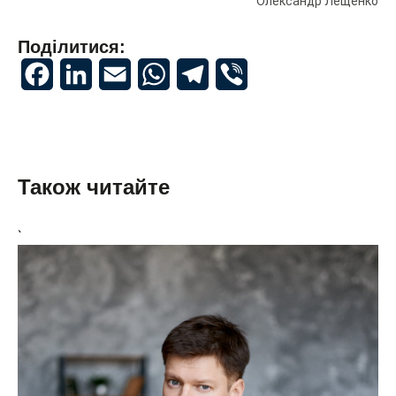
Олександр Лещенко
Поділитися:
Facebook
LinkedIn
Email
WhatsApp
Telegram
Viber
Також читайте
`