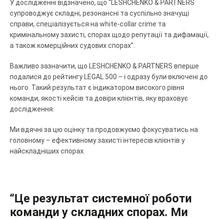
У дослідженні відзначено, що “LESHCHENKO & PARTNERS
супроводжує складні, резонансні та суспільно значущі
справи, спеціалізується на white-collar crime та
кримінальному захисті, спорах щодо репутації та дифамації,
а також комерційних судових спорах”.
Важливо зазначити, що LESHCHENKO & PARTNERS вперше
подалися до рейтингу LEGAL 500 – і одразу були включені до
нього. Такий результат є індикатором високого рівня
команди, якості кейсів та довіри клієнтів, яку враховує
дослідження.
Ми вдячні за цю оцінку та продовжуємо фокусуватись на
головному – ефективному захисті інтересів клієнтів у
найскладніших спорах.
“Це результат системної роботи
команди у складних спорах. Ми