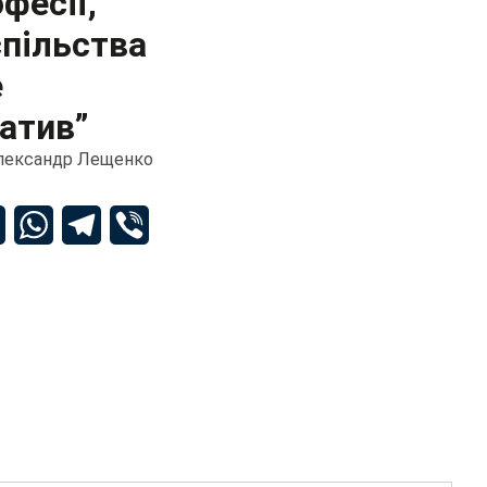
фесії,
спільства
е
іатив”
лександр Лещенко
dIn
Email
WhatsApp
Telegram
Viber