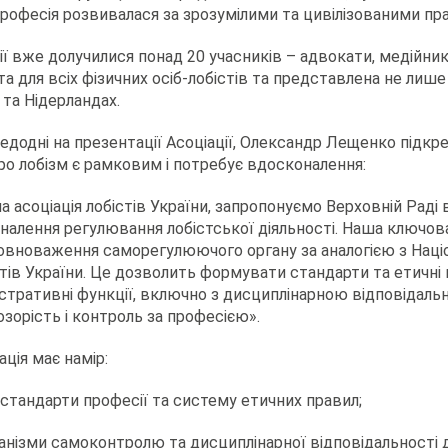
професія розвивалася за зрозумілими та цивілізованими пр
ії вже долучилися понад 20 учасників – адвокати, медійники
та для всіх фізичних осіб-лобістів та представлена не лише в
 та Нідерландах.
додні на презентації Асоціації, Олександр Лещенко підкр
ро лобізм є рамковим і потребує вдосконалення:
а асоціація лобістів України, запропонуємо Верховній Раді
налення регулювання лобістської діяльності. Наша ключов
повноваження саморегулюючого органу за аналогією з Нац
тів України. Це дозволить формувати стандарти та етичні 
стративні функції, включно з дисциплінарною відповідальн
зорість і контроль за професією».
ація має намір:
 стандарти професії та систему етичних правил;
нізми самоконтролю та дисциплінарної відповідальності дл