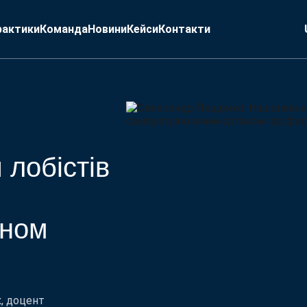
рактики
Команда
Новини
Кейси
Контакти
 лобістів
аном
, доцент