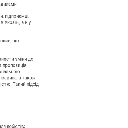
авилами.
, підприємці.
 Україні, а й у
еслив, що
 внести зміни до
а пропозиція –
іональною
правила, а також
істю. Такий підхід
я лобістів;