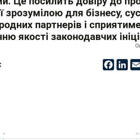
и. Це посилить довіру до про
її зрозумілою для бізнесу, су
родних партнерів і сприятим
ню якості законодавчих ініц
О
Facebook
Linke
:
`
`