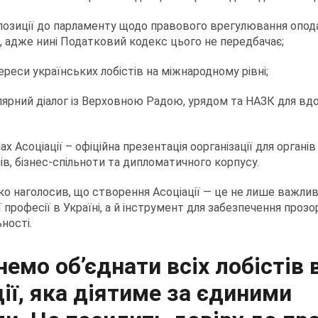
опозиції до парламенту щодо правового врегулювання опо
ів, адже нині Податковий кодекс цього не передбачає;
ереси українських лобістів на міжнародному рівні;
лярний діалог із Верховною Радою, урядом та НАЗК для вд
.
х Асоціації – офіційна презентація оорганізації для органі
нів, бізнес-спільноти та дипломатичного корпусу.
 наголосив, що створення Асоціації — це не лише важлив
професії в Україні, а й інструмент для забезпечення прозо
ності.
емо об’єднати всіх лобістів 
ції, яка діятиме за єдиними