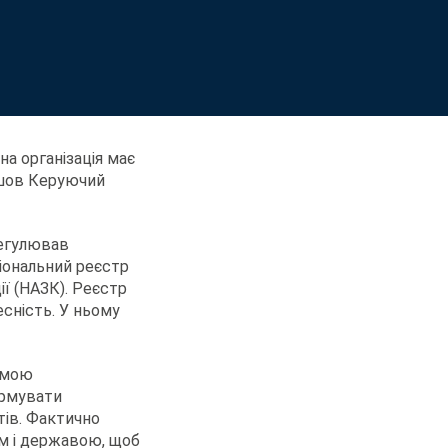
на організація має
йшов Керуючий
регулював
іональний реєстр
ії (НАЗК). Реєстр
есність. У ньому
ормою
ормувати
стів. Фактично
ом і державою, щоб