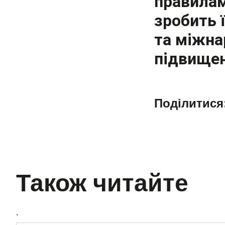
правилам
зробить 
та міжна
підвищен
Поділитися
Також читайте
`