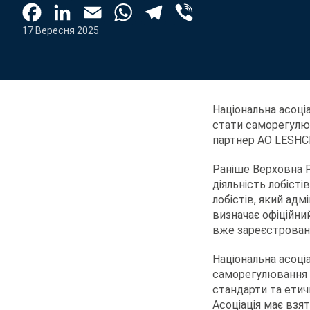
17 Вересня 2025
Національна асоціа
стати саморегулюю
партнер АО LESH
Раніше Верховна Р
діяльність лобістів
лобістів, який адм
визначає офіційни
вже зареєстровано
Національна асоці
саморегулювання у
стандарти та етичн
Асоціація має взя