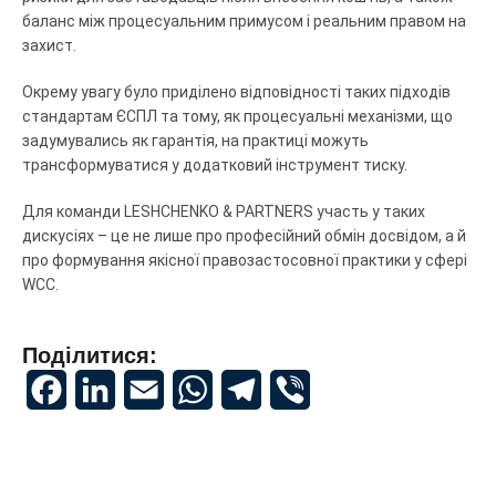
баланс між процесуальним примусом і реальним правом на
захист.
Окрему увагу було приділено відповідності таких підходів
стандартам ЄСПЛ та тому, як процесуальні механізми, що
задумувались як гарантія, на практиці можуть
трансформуватися у додатковий інструмент тиску.
Для команди LESHCHENKO & PARTNERS участь у таких
дискусіях – це не лише про професійний обмін досвідом, а й
про формування якісної правозастосовної практики у сфері
WCC.
Поділитися:
Facebook
LinkedIn
Email
WhatsApp
Telegram
Viber