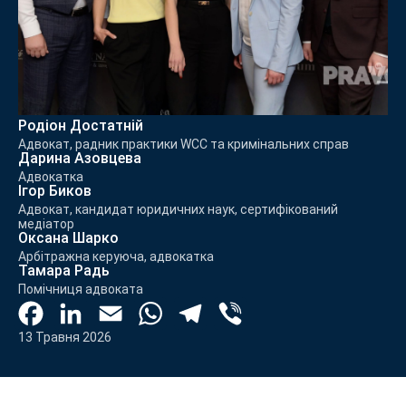
Родіон Достатній
Адвокат, радник практики WCC та кримінальних справ
Дарина Азовцева
Адвокатка
Ігор Биков
Адвокат, кандидат юридичних наук, сертифікований
медіатор
Оксана Шарко
Арбітражна керуюча, адвокатка
Тамара Радь
Помічниця адвоката
Facebook
LinkedIn
Email
WhatsApp
Telegram
Viber
13 Травня 2026