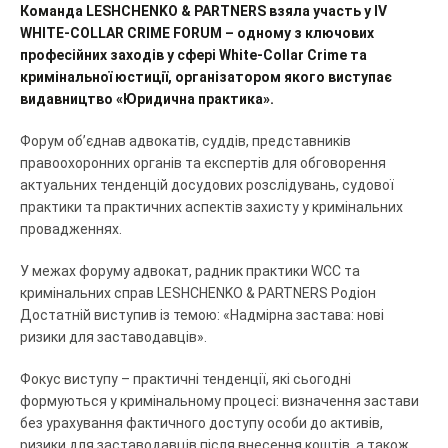
Команда LESHCHENKO & PARTNERS взяла участь у IV
WHITE-COLLAR CRIME FORUM – одному з ключових
професійних заходів у сфері White-Collar Crime та
кримінальної юстиції, організатором якого виступає
видавництво «Юридична практика».
Форум об’єднав адвокатів, суддів, представників
правоохоронних органів та експертів для обговорення
актуальних тенденцій досудових розслідувань, судової
практики та практичних аспектів захисту у кримінальних
провадженнях.
У межах форуму адвокат, радник практики WCC та
кримінальних справ LESHCHENKO & PARTNERS Родіон
Достатній виступив із темою: «Надмірна застава: нові
ризики для заставодавців».
Фокус виступу – практичні тенденції, які сьогодні
формуються у кримінальному процесі: визначення застави
без урахування фактичного доступу особи до активів,
ризики для заставодавців після внесення коштів, а також