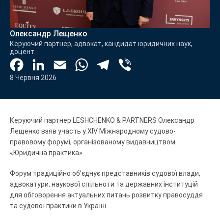
Олександр Лещенко
Керуючий партнер, адвокат, кандидат юридичних наук,
доцент
Facebook
LinkedIn
Email
WhatsApp
Telegram
Viber
8 Червня 2026
Керуючий партнер LESHCHENKO & PARTNERS Олександр
Лещенко взяв участь у XІV Міжнародному судово-
правовому форумі, організованому видавництвом
«Юридична практика».
Форум традиційно об’єднує представників судової влади,
адвокатури, наукової спільноти та державних інституцій
для обговорення актуальних питань розвитку правосуддя
та судової практики в Україні.