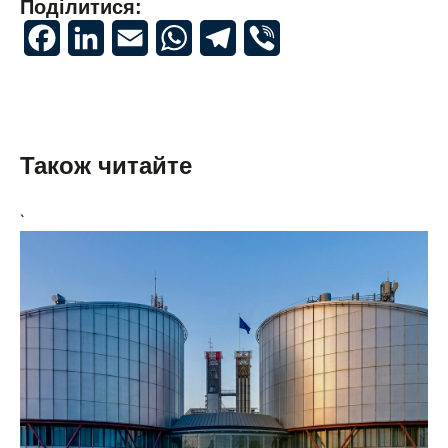
Поділитися:
Facebook
LinkedIn
Email
WhatsApp
Telegram
Viber
Також читайте
`