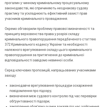
прогалин у чинному кримінальному процесуальному
законодавстві, які спричиняють неоднакову судову
практику та ускладнюють ефективний захист прав
учасників кримінального провадження.
Окремо обговорили проблему правової визначеності та
принципу верховенства права у розрізі складу
кримінального правопорушення передбаченого статтею
372 Кримінального кодексу України та необхідності
належного врегулювання складу цього кримінального
правопорушення за притягнення до кримінальної
відповідальності завідомо невинної особи.
Серед ключових пропозицій, напрацьованих учасниками
заходу:
законодавче врегулювання процедури оскарження
повідомлення про підозру;
визначення меж судового контролю під час перевірки
обґрунтованості підозри;
закріплення обов’язку оцінки доказів під час здійснення