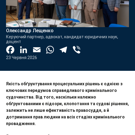
Олександр Лещенко
Керуючий партнер, адвокат, кандидат юридичних наук,
доцент
Facebook
LinkedIn
Email
WhatsApp
Telegram
Viber
23 Червня 2026
Якість обґрунтування процесуальних рішень є однією з
ключових передумов справедливого кримінального
судочинства. Від того, наскільки належно
обґрунтованими є підозри, клопотання та судові рішення,
залежить не лише ефективність правосуддя, а й
дотримання прав людини на всіх стадіях кримінального
провадження.