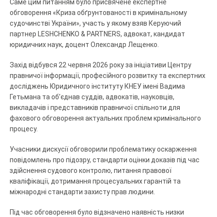
Саме цим питанням було присвячене експертне
обговорення «Криза обґрунтованості в кримінальному
судочинстві України», участь у якому взяв Керуючий
партнер LESHCHENKO & PARTNERS, адвокат, кандидат
юридичних наук, доцент Олександр Лещенко.
Захід відбувся 22 червня 2026 року за ініціативи Центру
правничої інформації, професійного розвитку та експертних
досліджень Юридичного інституту КНЕУ імені Вадима
Гетьмана та об’єднав суддів, адвокатів, науковців,
викладачів і представників правничої спільноти для
фахового обговорення актуальних проблем кримінального
процесу.
Учасники дискусії обговорили проблематику оскарження
повідомлень про підозру, стандарти оцінки доказів під час
здійснення судового контролю, питання правової
кваліфікації, дотримання процесуальних гарантій та
міжнародні стандарти захисту прав людини.
Під час обговорення було відзначено наявність низки