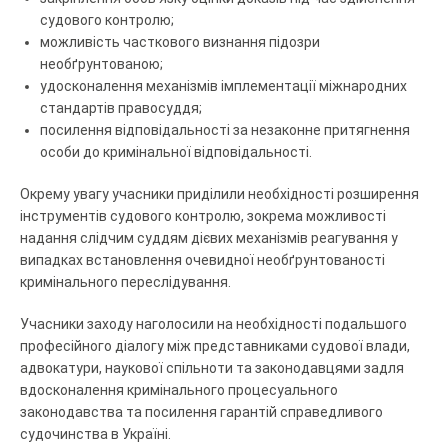
судового контролю;
можливість часткового визнання підозри
необґрунтованою;
удосконалення механізмів імплементації міжнародних
стандартів правосуддя;
посилення відповідальності за незаконне притягнення
особи до кримінальної відповідальності.
Окрему увагу учасники приділили необхідності розширення
інструментів судового контролю, зокрема можливості
надання слідчим суддям дієвих механізмів реагування у
випадках встановлення очевидної необґрунтованості
кримінального переслідування.
Учасники заходу наголосили на необхідності подальшого
професійного діалогу між представниками судової влади,
адвокатури, наукової спільноти та законодавцями задля
вдосконалення кримінального процесуального
законодавства та посилення гарантій справедливого
судочинства в Україні.