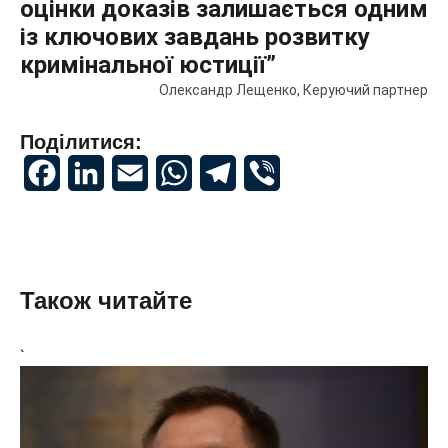
оцінки доказів залишається одним
із ключових завдань розвитку
кримінальної юстиції”
Олександр Лещенко, Керуючий партнер
Поділитися:
Facebook
LinkedIn
Email
WhatsApp
Telegram
Viber
Також читайте
`