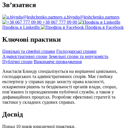
Зв’язатися
a.blyndu@leshchenko.partners
+38 067 777 09 00
Профіль в LinkedIn
Профіль в Facebook
Ключові практики
Цивільні та сімейні справи
Господарські справи
Адміністративні спори
Земельні спори та нерухомість
Публічні спори
Виконавче провадження
Анастасія Блинду спеціалізується на вирішенні цивільних,
господарських та адміністративних спорів. Має глибоку
експертизу у справах щодо захисту права власності,
оскарження рішень та бездіяльності органів влади, спорах,
пов’язаних із проходженням публічної служби, а також у
дифамаційних процесах. Розробляє ефективні стратегії та
тактики у складних судових справах.
Досвід
Понад 10 років юридичної практики.