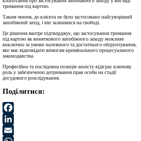
клопотання про застосування запобіжного заходу у вигляді
тримання під вартою.
Таким чином, до клієнта не було застосовано найсуворіший
запобіжний захід, і він залишився на свободі.
Це рішення вкотре підтверджує, що застосування тримання
під вартою як виняткового запобіжного заходу можливе
виключно за умови належного та достатнього обґрунтування,
яке має відповідати вимогам кримінального процесуального
законодавства.
Професійна та послідовна позиція захисту відіграє ключову
роль у забезпеченні дотримання прав особи на стадії
досудового розслідування.
Поділитися:
Facebook
LinkedIn