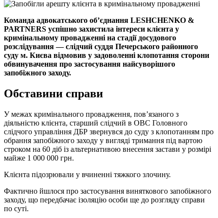
Команда адвокатського об’єднання LESHCHENKO &
PARTNERS успішно захистила інтереси клієнта у
кримінальному провадженні на стадії досудового
розслідування — слідчий суддя Печерського районного
суду м. Києва відмовив у задоволенні клопотання сторони
обвинувачення про застосування найсуворішого
запобіжного заходу.
Обставини справи
У межах кримінального провадження, пов’язаного з
діяльністю клієнта, старший слідчий в ОВС Головного
слідчого управління ДБР звернувся до суду з клопотанням про
обрання запобіжного заходу у вигляді тримання під вартою
строком на 60 діб із альтернативою внесення застави у розмірі
майже 1 000 000 грн.
Клієнта підозрювали у вчиненні тяжкого злочину.
Фактично йшлося про застосування виняткового запобіжного
заходу, що передбачає ізоляцію особи ще до розгляду справи
по суті.