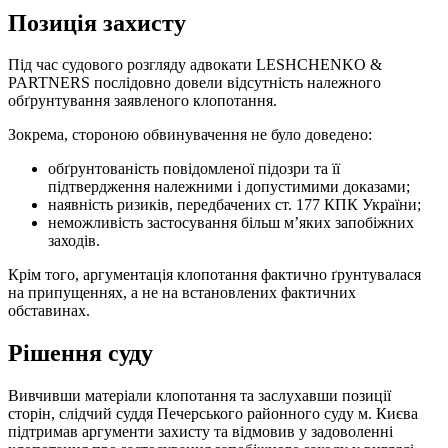
Позиція захисту
Під час судового розгляду адвокати LESHCHENKO &
PARTNERS послідовно довели відсутність належного
обґрунтування заявленого клопотання.
Зокрема, стороною обвинувачення не було доведено:
обґрунтованість повідомленої підозри та її
підтвердження належними і допустимими доказами;
наявність ризиків, передбачених ст. 177 КПК України;
неможливість застосування більш м’яких запобіжних
заходів.
Крім того, аргументація клопотання фактично ґрунтувалася
на припущеннях, а не на встановлених фактичних
обставинах.
Рішення суду
Вивчивши матеріали клопотання та заслухавши позиції
сторін, слідчий суддя Печерського районного суду м. Києва
підтримав аргументи захисту та відмовив у задоволенні