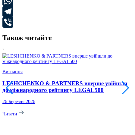
Email
WhatsApp
Telegram
Viber
Також читайте
`
`
Визнання
У
LESHCHENKO & PARTNERS вперше увійшли
до міжнародного рейтингу LEGAL500
26 Березня 2026
3
Читати