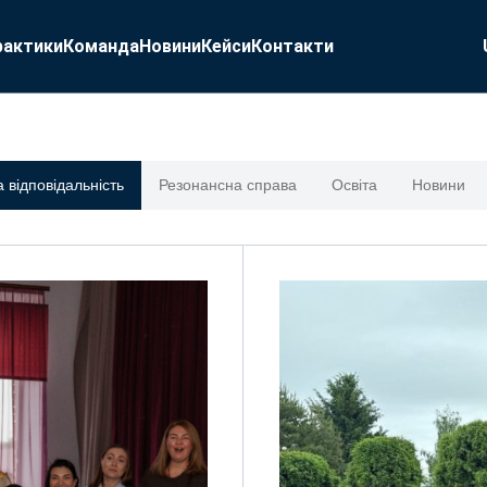
рактики
Команда
Новини
Кейси
Контакти
 відповідальність
Резонансна справа
Освіта
Новини