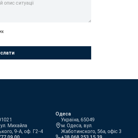
их
Одеса
 01021
Україна, 65049
вул. Михайла
м. Одеса, вул.
ого, 9-А, оф. Г2-4
Жаботинского, 56а, офіс 3
777 09 00
+38 068 253 15 39