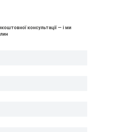
коштовної консультації — і ми
илин