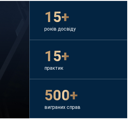
15+
років досвіду
15+
практик
500+
виграних справ