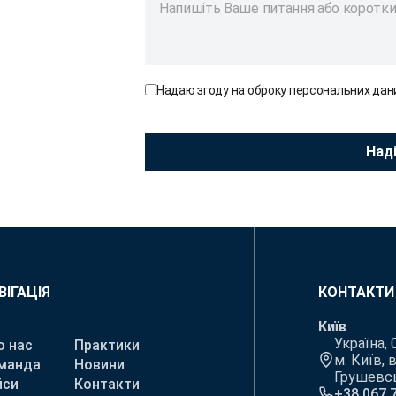
Надаю згоду на оброку персональних дан
ВІГАЦІЯ
КОНТАКТИ
Київ
Україна,
о нас
Практики
м. Київ, 
манда
Новини
Грушевськ
йси
Контакти
+38 067 