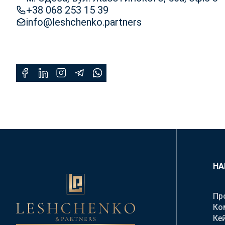
+38 068 253 15 39
info@leshchenko.partners
НА
Пр
Ко
Ке