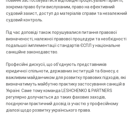
повинні застосовуватися відповідні процесуальні гарантії,
зокрема право бути вислуханим, право на ефективний
судовий захист, доступ до матеріалів справи та незалежний
судовий контроль.
Під час доповіді також порушувалися питання правової
визначеності, належної правової процедури та необхідності
подальшої імплементації стандартів ЄСПЛ у національне
санкційне законодавство.
Професійні дискусії, що об’єднують представників
юридичної спільноти, державних інституцій та бізнесу, є
важливим майданчиком для розвитку правових підходів, які
визначатимуть майбутню практику застосування санкцій в
Україні. Саме тому команда
LESHCHENKO & PARTNERS
регулярно долучається до таких фахових заходів,
поєднуючи практичний досвід із участю у професійному
діалозі щодо розвитку українського права.