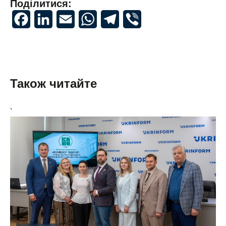
Поділитися:
Facebook
LinkedIn
Email
WhatsApp
Telegram
Viber
Також читайте
`