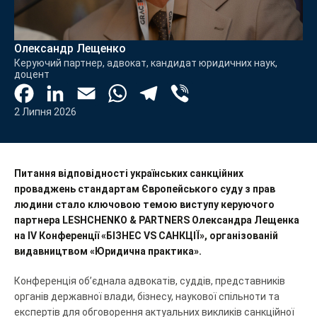
Олександр Лещенко
Керуючий партнер, адвокат, кандидат юридичних наук,
доцент
Facebook
LinkedIn
Email
WhatsApp
Telegram
Viber
2 Липня 2026
Питання відповідності українських санкційних
проваджень стандартам Європейського суду з прав
людини стало ключовою темою виступу керуючого
партнера LESHCHENKO & PARTNERS Олександра Лещенка
на IV Конференції «БІЗНЕС VS САНКЦІЇ», організованій
видавництвом «Юридична практика».
Конференція об’єднала адвокатів, суддів, представників
органів державної влади, бізнесу, наукової спільноти та
експертів для обговорення актуальних викликів санкційної