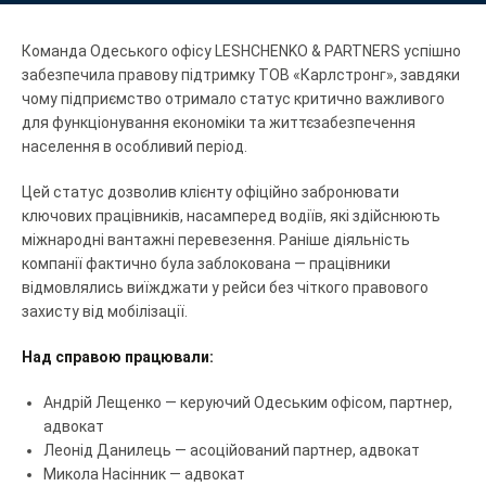
Команда Одеського офісу LESHCHENKO & PARTNERS успішно
забезпечила правову підтримку ТОВ «Карлстронг», завдяки
чому підприємство отримало статус критично важливого
для функціонування економіки та життєзабезпечення
населення в особливий період.
Цей статус дозволив клієнту офіційно забронювати
ключових працівників, насамперед водіїв, які здійснюють
міжнародні вантажні перевезення. Раніше діяльність
компанії фактично була заблокована — працівники
відмовлялись виїжджати у рейси без чіткого правового
захисту від мобілізації.
Над справою працювали:
Андрій Лещенко — керуючий Одеським офісом, партнер,
адвокат
Леонід Данилець — асоційований партнер, адвокат
Микола Насінник — адвокат