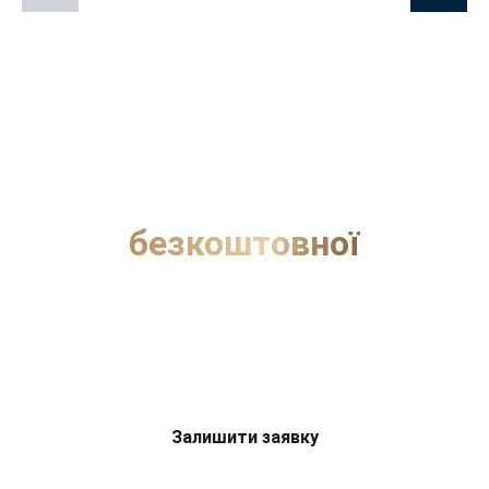
Почнемо з
безкоштовної
консультації?
Отримайте професійну оцінку вашої ситуації та
дізнайтеся можливі шляхи вирішення
Залишити заявку