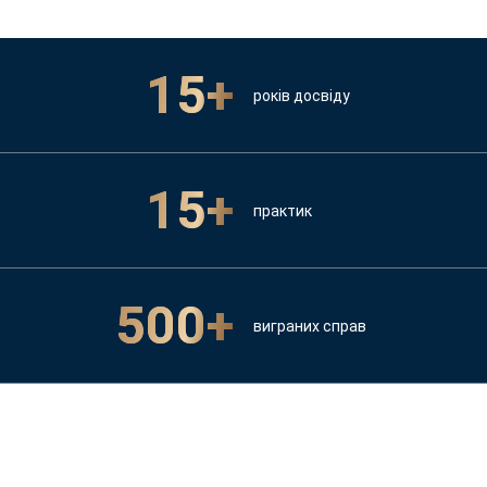
15+
років досвіду
15+
практик
500+
виграних справ